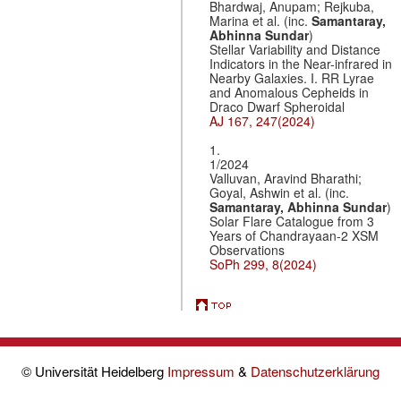
Bhardwaj, Anupam; Rejkuba,
Marina et al. (inc.
Samantaray,
Abhinna Sundar
)
Stellar Variability and Distance
Indicators in the Near-infrared in
Nearby Galaxies. I. RR Lyrae
and Anomalous Cepheids in
Draco Dwarf Spheroidal
AJ 167, 247(2024)
1.
1/2024
Valluvan, Aravind Bharathi;
Goyal, Ashwin et al. (inc.
Samantaray, Abhinna Sundar
)
Solar Flare Catalogue from 3
Years of Chandrayaan-2 XSM
Observations
SoPh 299, 8(2024)
© Universität Heidelberg
Impressum
&
Datenschutzerklärung