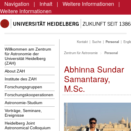
Navigation
|
Inhalt
|
Weitere Informationen
|
Weitere Informationen
Kontakt
|
Suche
|
Personal
|
Engli
Willkommen am Zentrum
Zentrum für Astronomie
Personal
für Astronomie der
Universität Heidelberg
(ZAH)
Abhinna Sundar
About ZAH
Samantaray,
Institute des ZAH
M.Sc.
Forschungsgruppen
Forschungskooperationen
Astronomie-Studium
Vorträge, Seminare,
Ereignisse
Heidelberg Joint
Astronomical Colloquium