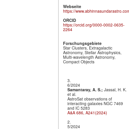
Webseite
https://www.abhinnasundarastro.co
ORCID
https://orcid.org/0000-0002-0635-
2264
Forschungsgebiete
Star Clusters, Extragalactic
Astronomy, Stellar Astrophysics,
Multi-wavelength Astronomy,
Compact Objects
3.
6/2024
Samantaray, A. S.;
Jassal, H. K.
et al.
AstroSat observations of
interacting galaxies NGC 7469
and IC 5283
A&A 686, A241(2024)
2.
5/2024