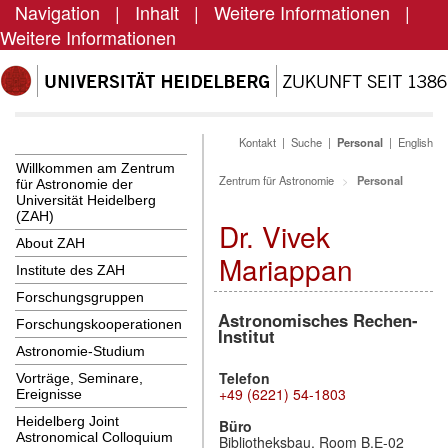
Navigation
|
Inhalt
|
Weitere Informationen
|
Weitere Informationen
Kontakt
|
Suche
|
Personal
|
English
Willkommen am Zentrum
Zentrum für Astronomie
Personal
für Astronomie der
Universität Heidelberg
(ZAH)
Dr. Vivek
About ZAH
Mariappan
Institute des ZAH
Forschungsgruppen
Astronomisches Rechen-
Forschungskooperationen
Institut
Astronomie-Studium
Telefon
Vorträge, Seminare,
+49 (6221) 54-1803
Ereignisse
Heidelberg Joint
Büro
Astronomical Colloquium
Bibliotheksbau, Room B.E-02