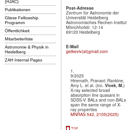
(HJAC)
Post-Adresse
Publikationen
Zentrum für Astronomie der
Universität Heidelberg
Gliese Fellowship
Astronomisches Rechen-Institut
Programm
Mönchhofstr. 12-14
Öffentlichkeit
69120 Heidelberg
Mitarbeiterliste
E-Mail
Astronomie & Physik in
getkeviv(at)gmail.com
Heidelberg
ZAH Internal Pages
1.
9/2025
Hiremath, Pranavi; Rankine,
Amy L. et al. (inc.
Vivek, M.
)
X-ray selected broad
absorption line quasars in
SDSS-V: BALs and non-BALs
span the same range of X-
ray properties
MNRAS 542, 2105(2025)