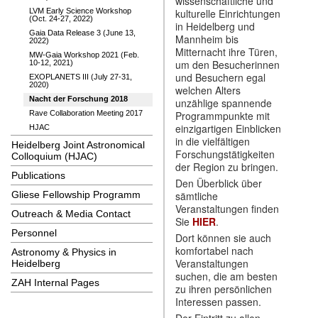
wissenschaftliche und
LVM Early Science Workshop
kulturelle Einrichtungen
(Oct. 24-27, 2022)
in Heidelberg und
Gaia Data Release 3 (June 13,
Mannheim bis
2022)
Mitternacht ihre Türen,
MW-Gaia Workshop 2021 (Feb.
um den Besucherinnen
10-12, 2021)
und Besuchern egal
EXOPLANETS III (July 27-31,
2020)
welchen Alters
Nacht der Forschung 2018
unzählige spannende
Rave Collaboration Meeting 2017
Programmpunkte mit
einzigartigen Einblicken
HJAC
in die vielfältigen
Heidelberg Joint Astronomical
Forschungstätigkeiten
Colloquium (HJAC)
der Region zu bringen.
Publications
Den Überblick über
Gliese Fellowship Programm
sämtliche
Veranstaltungen finden
Outreach & Media Contact
Sie
HIER
.
Personnel
Dort können sie auch
komfortabel nach
Astronomy & Physics in
Veranstaltungen
Heidelberg
suchen, die am besten
ZAH Internal Pages
zu ihren persönlichen
Interessen passen.