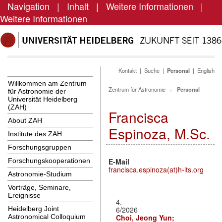
Navigation
|
Inhalt
|
Weitere Informationen
|
Weitere Informationen
Kontakt
|
Suche
|
Personal
|
English
Willkommen am Zentrum
Zentrum für Astronomie
Personal
für Astronomie der
Universität Heidelberg
(ZAH)
Francisca
About ZAH
Espinoza, M.Sc.
Institute des ZAH
Forschungsgruppen
E-Mail
Forschungskooperationen
francisca.espinoza(at)h-its.org
Astronomie-Studium
Vorträge, Seminare,
Ereignisse
4.
6/2026
Heidelberg Joint
Choi, Jeong Yun;
Astronomical Colloquium