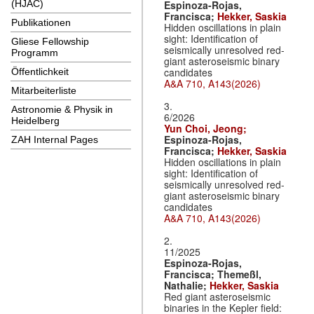
Espinoza-Rojas,
(HJAC)
Francisca;
Hekker, Saskia
Publikationen
Hidden oscillations in plain
sight: Identification of
Gliese Fellowship
seismically unresolved red-
Programm
giant asteroseismic binary
candidates
Öffentlichkeit
A&A 710, A143(2026)
Mitarbeiterliste
3.
Astronomie & Physik in
6/2026
Heidelberg
Yun Choi, Jeong;
Espinoza-Rojas,
ZAH Internal Pages
Francisca;
Hekker, Saskia
Hidden oscillations in plain
sight: Identification of
seismically unresolved red-
giant asteroseismic binary
candidates
A&A 710, A143(2026)
2.
11/2025
Espinoza-Rojas,
Francisca;
Themeßl,
Nathalie;
Hekker, Saskia
Red giant asteroseismic
binaries in the Kepler field: