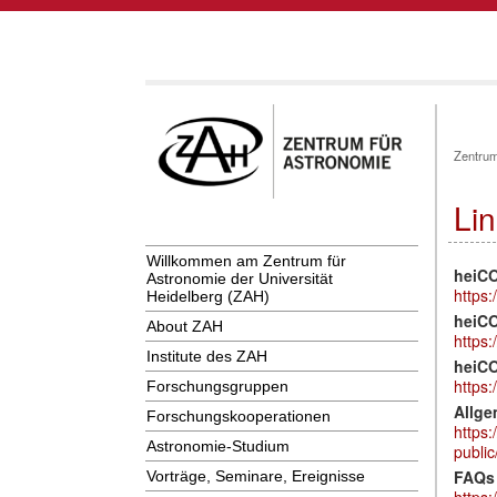
Zentrum
Li
Willkommen am Zentrum für
heiCO
Astronomie der Universität
https
Heidelberg (ZAH)
heiCO
About ZAH
https:
Institute des ZAH
heiCO
https
Forschungsgruppen
Allge
Forschungskooperationen
https
Astronomie-Studium
publi
FAQs 
Vorträge, Seminare, Ereignisse
https