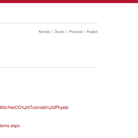
Kontakt
|
Suche
|
Personal
|
English
t
09d5fc/HeiCO%20Tutorials%20Physik/
tems.aspx