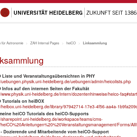
 für Astronomie
ZAH Internal Pages
heiCO
Linksammlung
nksammlung
 Liste und Veranstaltungsübersichten in PHY
://uebungen.physik.uni-heidelberg.de/uebungen/admin/heicolists.php
 Infos auf den internen Seiten der Fakultät
//www.physik.uni-heidelberg.de/intern/dozentenhinweise/heico-faq#star
 Tutorials on heiBOX
://heibox.uni-heidelberg.de/library/97942714-17e3-4f56-aa4a-1b9fa2
meine heiCO Tutorials des heiCO-Supports
://sharepoint.uni-heidelberg.de/workspace/teams/cms-
c/heiCO%20Anleitungen%20%20Veranstaltungsmanagement/Forms/AllI
- Dozierende und Mitarbeitende vom heiCO-Support
://www.uni-heidelberg.de/de/faqs-dozierende-und-mitarbeitende