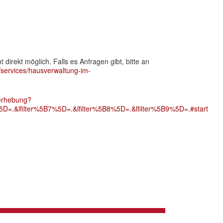
irekt möglich. Falls es Anfragen gibt, bitte an
e/services/hausverwaltung-im-
verhebung?
=.&lfilter%5B7%5D=.&lfilter%5B8%5D=.&lfilter%5B9%5D=.#start