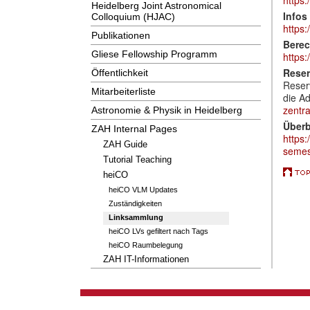
Heidelberg Joint Astronomical
Infos
Colloquium (HJAC)
https:
Publikationen
Berec
Gliese Fellowship Programm
https
Reser
Öffentlichkeit
Reserv
Mitarbeiterliste
die Ad
zentra
Astronomie & Physik in Heidelberg
Überb
ZAH Internal Pages
https
ZAH Guide
semes
Tutorial Teaching
heiCO
heiCO VLM Updates
Zuständigkeiten
Linksammlung
heiCO LVs gefiltert nach Tags
heiCO Raumbelegung
ZAH IT-Informationen