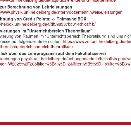
 zur Berechnung von Lehrleistungen
//www.physik.uni-heidelberg.de/intern/dozentenhinweise/leistungen
hnung von Credit Points: -> Thimm/heiBOX
://heibox.uni-heidelberg.de/f/df598337bc314d1caf1b/
vierungen im "Unterrichtbereich Theoretikum"
ierung von Räumen im "Unterrichtsbereich Theoretikum" sind uns nicht d
resse auf folgender Seite richten:
https://www.znf.uni-heidelberg.de/d
lbereich/unterrichtsbereich-theoretikum
lick über das Lehrprogramm auf dem Fakultätsserver
://uebungen.physik.uni-heidelberg.de/uebungen/admin/heicolists.php/l
ter=W2025%2F26&lfilter%5B4%5D=2&lfilter%5B5%5D=.&lfilter%5B6%5D